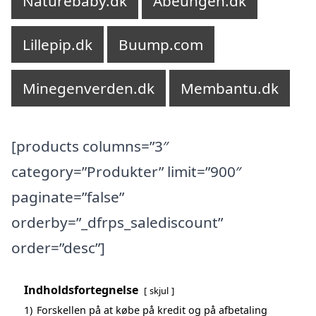
Naturebaby.dk
Abeungen.dk
Lillepip.dk
Buump.com
Minegenverden.dk
Membantu.dk
[products columns=”3″
category=”Produkter” limit=”900″
paginate=”false”
orderby=”_dfrps_salediscount”
order=”desc”]
Indholdsfortegnelse
skjul
1)
Forskellen på at købe på kredit og på afbetaling