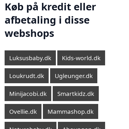
Køb på kredit eller
afbetaling i disse
webshops
Luksusbaby.dk
Kids-world.dk
Loukrudt.dk
Ugleunger.dk
Minijacobi.dk
Smartkidz.dk
Ovellie.dk
Mammashop.dk